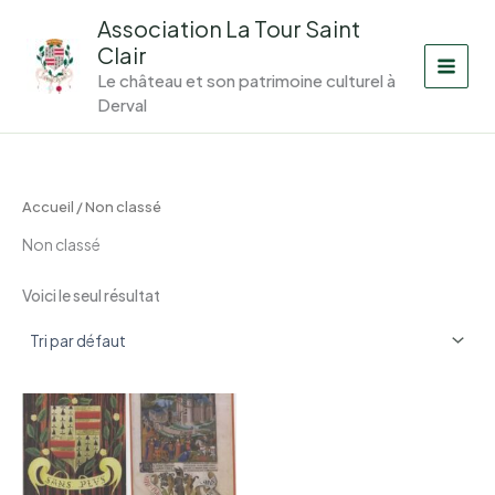
Aller
Association La Tour Saint
au
Clair
contenu
Le château et son patrimoine culturel à
Derval
Accueil
/ Non classé
Non classé
Voici le seul résultat